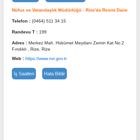
Nüfus ve Vatandaşlık Müdürlüğü - Rize'da Resmi Daire
Telefon :
(0464) 511 34 15
Randevu T :
199
Adres :
Merkez Mah. Hükümet Meydanı Zemin Kat No:2
Fındıklı , Rize, Rize
Web :
https://www.nvi.gov.tr
İş Saatleri
Hata Bildir