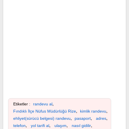
,
Etiketler :
randevu al
,
,
Fındıklı İlçe Nüfus Müdürlüğü Rize
kimlik randevu
,
,
,
ehliyet(sürücü belgesi) randevu
pasaport
adres
,
,
,
,
telefon
yol tarifi al
ulaşım
nasıl gidilir