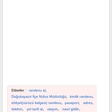
,
Etiketler :
randevu al
,
,
Doğubayazıt İlçe Nüfus Müdürlüğü
kimlik randevu
,
,
,
ehliyet(sürücü belgesi) randevu
pasaport
adres
,
,
,
,
telefon
yol tarifi al
ulaşım
nasıl gidilir