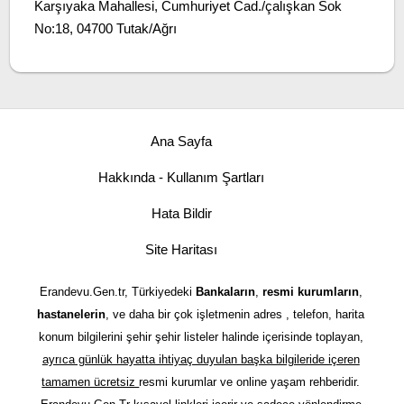
Karşıyaka Mahallesi, Cumhuriyet Cad./çalışkan Sok
No:18, 04700 Tutak/Ağrı
Ana Sayfa
Hakkında - Kullanım Şartları
Hata Bildir
Site Haritası
Erandevu.Gen.tr, Türkiyedeki
Bankaların
,
resmi kurumların
,
hastanelerin
, ve daha bir çok işletmenin adres , telefon, harita
konum bilgilerini şehir şehir listeler halinde içerisinde toplayan,
ayrıca günlük hayatta ihtiyaç duyulan başka bilgileride içeren
tamamen ücretsiz
resmi kurumlar ve online yaşam rehberidir.