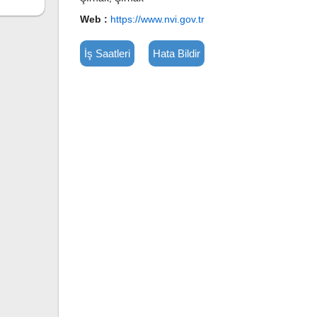
Web :
https://www.nvi.gov.tr
İş Saatleri
Hata Bildir