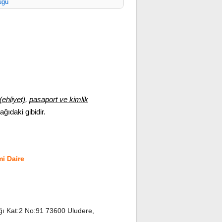
üğü
(ehliyet)
,
pasaport ve kimlik
şağıdaki gibidir.
i Daire
 Kat:2 No:91 73600 Uludere,