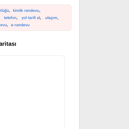
,
,
rlüğü
kimlik randevu
,
,
,
,
telefon
yol tarifi al
ulaşım
,
devu
e-randevu
ritası