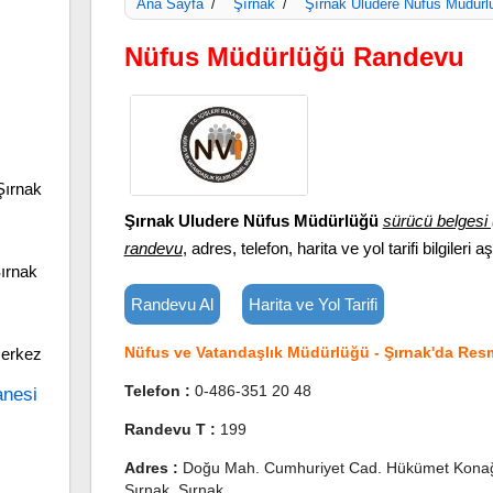
Ana Sayfa
Şırnak
Şırnak Uludere Nüfus Müdürl
/
/
Nüfus Müdürlüğü Randevu
Şırnak
Şırnak Uludere Nüfus Müdürlüğü
sürücü belgesi 
randevu
, adres, telefon, harita ve yol tarifi bilgileri a
Şırnak
Randevu Al
Harita ve Yol Tarifi
Nüfus ve Vatandaşlık Müdürlüğü - Şırnak'da Resm
Merkez
Telefon :
0-486-351 20 48
anesi
Randevu T :
199
Adres :
Doğu Mah. Cumhuriyet Cad. Hükümet Konağı
Şırnak, Şırnak