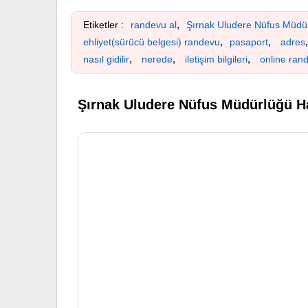
,
Etiketler :
randevu al
Şırnak Uludere Nüfus Müdü
,
,
ehliyet(sürücü belgesi) randevu
pasaport
adres
,
,
,
nasıl gidilir
nerede
iletişim bilgileri
online ran
Şırnak Uludere Nüfus Müdürlüğü Ha