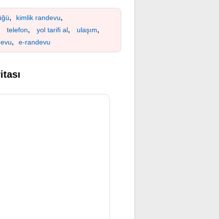
,
,
üğü
kimlik randevu
,
,
,
,
telefon
yol tarifi al
ulaşım
,
devu
e-randevu
itası