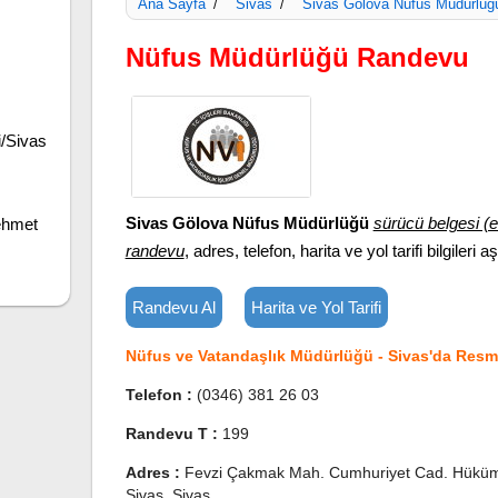
Ana Sayfa
Sivas
Sivas Gölova Nüfus Müdürlüğ
/
/
Nüfus Müdürlüğü Randevu
i/Sivas
Sivas Gölova Nüfus Müdürlüğü
sürücü belgesi (e
ehmet
randevu
, adres, telefon, harita ve yol tarifi bilgileri a
Randevu Al
Harita ve Yol Tarifi
Nüfus ve Vatandaşlık Müdürlüğü - Sivas'da Resmi
Telefon :
(0346) 381 26 03
Randevu T :
199
Adres :
Fevzi Çakmak Mah. Cumhuriyet Cad. Hüküm
Sivas, Sivas