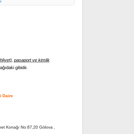
ü
hliyet)
,
pasaport ve kimlik
şağıdaki gibidir.
 Daire
et Konağı No:87,20 Gölova ,