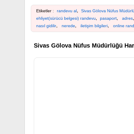
,
Etiketler :
randevu al
Sivas Gölova Nüfus Müdürl
,
,
ehliyet(sürücü belgesi) randevu
pasaport
adres
,
,
,
nasıl gidilir
nerede
iletişim bilgileri
online ran
Sivas Gölova Nüfus Müdürlüğü Har