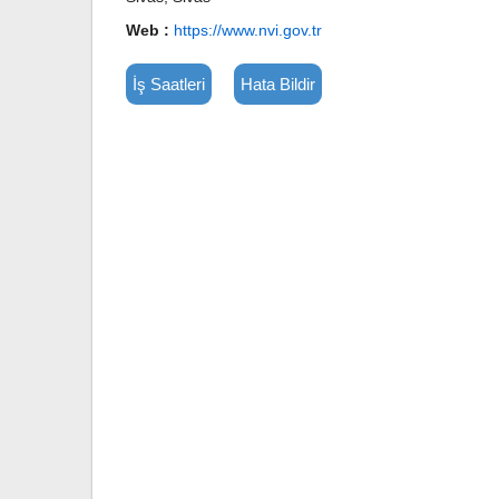
Web :
https://www.nvi.gov.tr
İş Saatleri
Hata Bildir