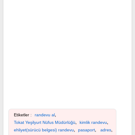
,
Etiketler :
randevu al
,
,
Tokat Yeşilyurt Nüfus Müdürlüğü
kimlik randevu
,
,
,
ehliyet(sürücü belgesi) randevu
pasaport
adres