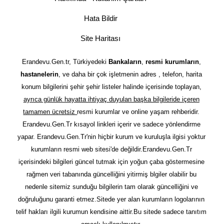
Hata Bildir
Site Haritası
Erandevu.Gen.tr, Türkiyedeki
Bankaların
,
resmi kurumların
,
hastanelerin
, ve daha bir çok işletmenin adres , telefon, harita
konum bilgilerini şehir şehir listeler halinde içerisinde toplayan,
ayrıca günlük hayatta ihtiyaç duyulan başka bilgileride içeren
tamamen ücretsiz
resmi kurumlar ve online yaşam rehberidir.
Erandevu.Gen.Tr kısayol linkleri içerir ve sadece yönlendirme
yapar. Erandevu.Gen.Tr'nin hiçbir kurum ve kuruluşla ilgisi yoktur
kurumların resmi web sitesi'de değildir.Erandevu.Gen.Tr
içerisindeki bilgileri güncel tutmak için yoğun çaba göstermesine
rağmen veri tabanında güncelliğini yitirmiş blgiler olabilir bu
nedenle sitemiz sunduğu bilgilerin tam olarak güncelliğini ve
doğruluğunu garanti etmez.Sitede yer alan kurumların logolarının
telif hakları ilgili kurumun kendisine aittir.Bu sitede sadece tanıtım