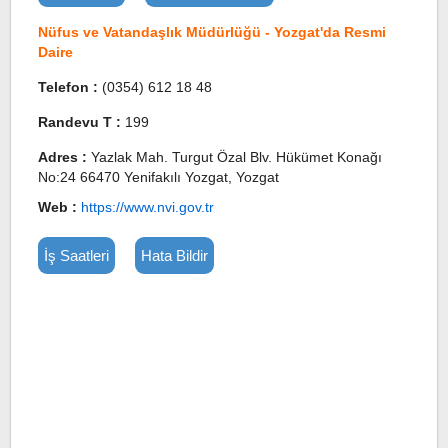
Nüfus ve Vatandaşlık Müdürlüğü - Yozgat'da Resmi
Daire
Telefon :
(0354) 612 18 48
Randevu T :
199
Adres :
Yazlak Mah. Turgut Özal Blv. Hükümet Konağı
No:24 66470 Yenifakılı Yozgat, Yozgat
Web :
https://www.nvi.gov.tr
İş Saatleri
Hata Bildir