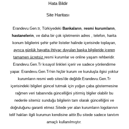
Hata Bildir
Site Haritası
Erandevu.Gen.tr, Türkiyedeki
Bankaların
,
resmi kurumların
,
hastanelerin
, ve daha bir çok işletmenin adres , telefon, harita
konum bilgilerini şehir şehir listeler halinde içerisinde toplayan,
ayrıca günlük hayatta ihtiyaç duyulan başka bilgileride içeren
tamamen ücretsiz
resmi kurumlar ve online yaşam rehberidir.
Erandevu.Gen.Tr kısayol linkleri içerir ve sadece yönlendirme
yapar. Erandevu.Gen.Tr'nin hiçbir kurum ve kuruluşla ilgisi yoktur
kurumların resmi web sitesi'de değildir.Erandevu.Gen.Tr
içerisindeki bilgileri güncel tutmak için yoğun çaba göstermesine
rağmen veri tabanında güncelliğini yitirmiş blgiler olabilir bu
nedenle sitemiz sunduğu bilgilerin tam olarak güncelliğini ve
doğruluğunu garanti etmez.Sitede yer alan kurumların logolarının
telif hakları ilgili kurumun kendisine aittir.Bu sitede sadece tanıtım
amaçlı kullanılmıştır.