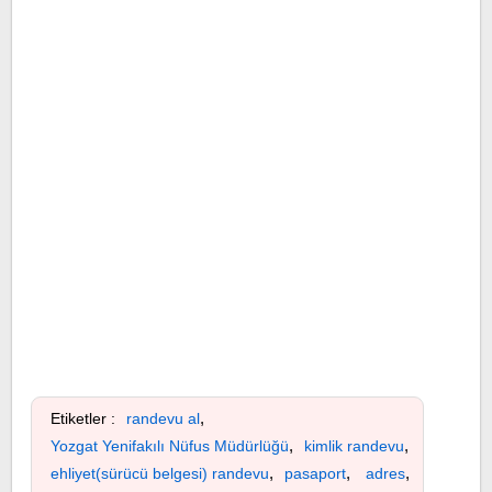
,
Etiketler :
randevu al
,
,
Yozgat Yenifakılı Nüfus Müdürlüğü
kimlik randevu
,
,
,
ehliyet(sürücü belgesi) randevu
pasaport
adres