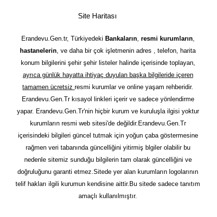
Site Haritası
Erandevu.Gen.tr, Türkiyedeki
Bankaların
,
resmi kurumların
,
hastanelerin
, ve daha bir çok işletmenin adres , telefon, harita
konum bilgilerini şehir şehir listeler halinde içerisinde toplayan,
ayrıca günlük hayatta ihtiyaç duyulan başka bilgileride içeren
tamamen ücretsiz
resmi kurumlar ve online yaşam rehberidir.
Erandevu.Gen.Tr kısayol linkleri içerir ve sadece yönlendirme
yapar. Erandevu.Gen.Tr'nin hiçbir kurum ve kuruluşla ilgisi yoktur
kurumların resmi web sitesi'de değildir.Erandevu.Gen.Tr
içerisindeki bilgileri güncel tutmak için yoğun çaba göstermesine
rağmen veri tabanında güncelliğini yitirmiş blgiler olabilir bu
nedenle sitemiz sunduğu bilgilerin tam olarak güncelliğini ve
doğruluğunu garanti etmez.Sitede yer alan kurumların logolarının
telif hakları ilgili kurumun kendisine aittir.Bu sitede sadece tanıtım
amaçlı kullanılmıştır.