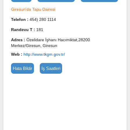
Giresun'da Tapu Dairesi
Telefon :
454) 280 1114
Randevu T :
181
Adres :
Özelidare İşhanı Hacımiktat,28200
Merkez/Giresun, Giresun
Web :
http://www.tkgm.gov.tr/
Hata Bildir
İş Saatleri