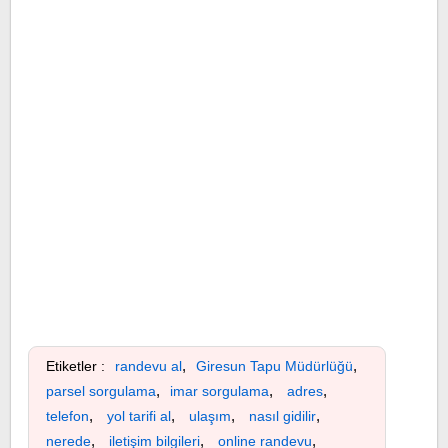
,
,
Etiketler :
randevu al
Giresun Tapu Müdürlüğü
,
,
,
parsel sorgulama
imar sorgulama
adres
,
,
,
,
telefon
yol tarifi al
ulaşım
nasıl gidilir
,
,
,
nerede
iletişim bilgileri
online randevu