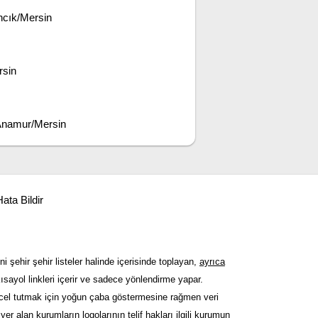
ncık/Mersin
rsin
 Anamur/Mersin
ata Bildir
ni şehir şehir listeler halinde içerisinde toplayan,
ayrıca
sayol linkleri içerir ve sadece yönlendirme yapar.
güncel tutmak için yoğun çaba göstermesine rağmen veri
er alan kurumların logolarının telif hakları ilgili kurumun