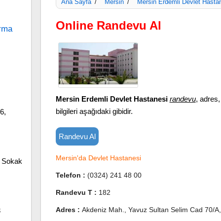
Ana Sayfa
Mersin
Mersin Erdemli Devlet Hasta
/
/
Online Randevu Al
ırma
Mersin Erdemli Devlet Hastanesi
randevu
, adres,
bilgileri aşağıdaki gibidir.
6,
Randevu Al
Mersin'da Devlet Hastanesi
. Sokak
Telefon :
(0324) 241 48 00
Randevu T :
182
Adres :
Akdeniz Mah., Yavuz Sultan Selim Cad 70/A,
3