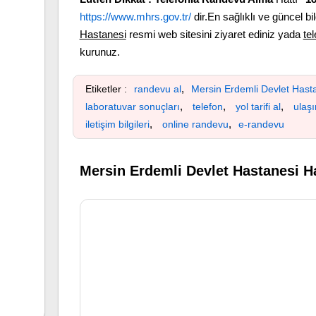
https://www.mhrs.gov.tr/
dir.En sağlıklı ve güncel bil
Hastanesi
resmi web sitesini ziyaret ediniz yada
te
kurunuz.
,
Etiketler :
randevu al
Mersin Erdemli Devlet Hast
,
,
,
laboratuvar sonuçları
telefon
yol tarifi al
ulaş
,
,
iletişim bilgileri
online randevu
e-randevu
Mersin Erdemli Devlet Hastanesi Ha