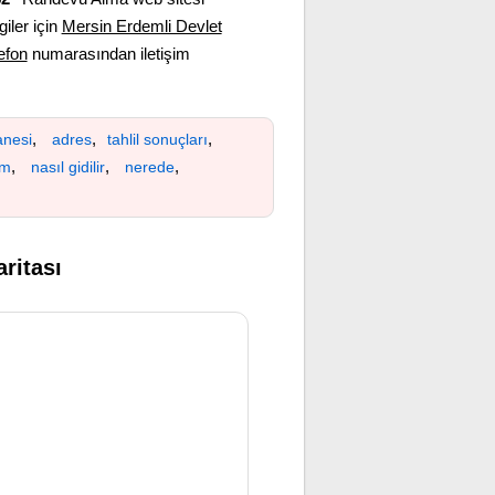
giler için
Mersin Erdemli Devlet
lefon
numarasından iletişim
,
,
,
anesi
adres
tahlil sonuçları
,
,
,
ım
nasıl gidilir
nerede
ritası