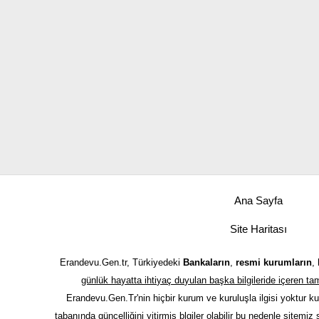
Ana Sayfa
Site Haritası
Erandevu.Gen.tr, Türkiyedeki
Bankaların
,
resmi kurumların
,
günlük hayatta ihtiyaç duyulan başka bilgileride içeren 
Erandevu.Gen.Tr'nin hiçbir kurum ve kuruluşla ilgisi yoktur k
tabanında güncelliğini yitirmiş blgiler olabilir bu nedenle sitemiz