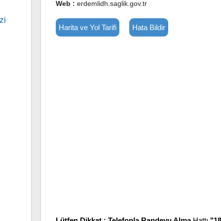
Web :
erdemlidh.saglik.gov.tr
zi
Harita ve Yol Tarifi
Hata Bildir
Lütfen Dikkat :
Telefonla Randevu Alma
Hattı
"1