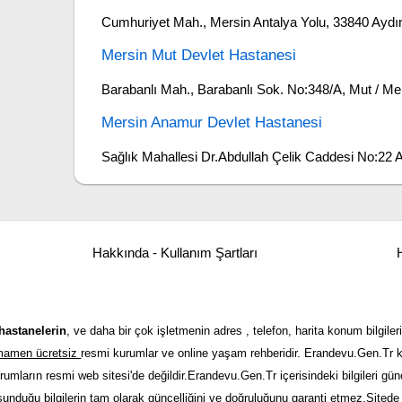
Cumhuriyet Mah., Mersin Antalya Yolu, 33840 Aydı
Mersin Mut Devlet Hastanesi
Barabanlı Mah., Barabanlı Sok. No:348/A, Mut / Me
Mersin Anamur Devlet Hastanesi
Sağlık Mahallesi Dr.Abdullah Çelik Caddesi No:22
Hakkında - Kullanım Şartları
H
hastanelerin
, ve daha bir çok işletmenin adres , telefon, harita konum bilgileri
tamamen ücretsiz
resmi kurumlar ve online yaşam rehberidir. Erandevu.Gen.Tr kı
urumların resmi web sitesi'de değildir.Erandevu.Gen.Tr içerisindeki bilgileri 
 sunduğu bilgilerin tam olarak güncelliğini ve doğruluğunu garanti etmez.Sitede y