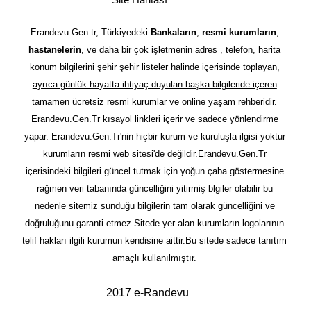
Erandevu.Gen.tr, Türkiyedeki
Bankaların
,
resmi kurumların
,
hastanelerin
, ve daha bir çok işletmenin adres , telefon, harita
konum bilgilerini şehir şehir listeler halinde içerisinde toplayan,
ayrıca günlük hayatta ihtiyaç duyulan başka bilgileride içeren
tamamen ücretsiz
resmi kurumlar ve online yaşam rehberidir.
Erandevu.Gen.Tr kısayol linkleri içerir ve sadece yönlendirme
yapar. Erandevu.Gen.Tr'nin hiçbir kurum ve kuruluşla ilgisi yoktur
kurumların resmi web sitesi'de değildir.Erandevu.Gen.Tr
içerisindeki bilgileri güncel tutmak için yoğun çaba göstermesine
rağmen veri tabanında güncelliğini yitirmiş blgiler olabilir bu
nedenle sitemiz sunduğu bilgilerin tam olarak güncelliğini ve
doğruluğunu garanti etmez.Sitede yer alan kurumların logolarının
telif hakları ilgili kurumun kendisine aittir.Bu sitede sadece tanıtım
amaçlı kullanılmıştır.
2017 e-Randevu