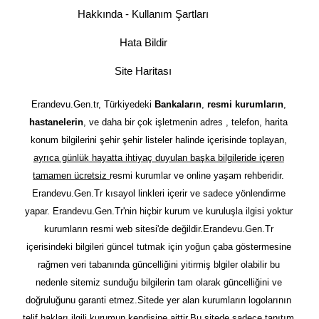
Hakkında - Kullanım Şartları
Hata Bildir
Site Haritası
Erandevu.Gen.tr, Türkiyedeki
Bankaların
,
resmi kurumların
,
hastanelerin
, ve daha bir çok işletmenin adres , telefon, harita
konum bilgilerini şehir şehir listeler halinde içerisinde toplayan,
ayrıca günlük hayatta ihtiyaç duyulan başka bilgileride içeren
tamamen ücretsiz
resmi kurumlar ve online yaşam rehberidir.
Erandevu.Gen.Tr kısayol linkleri içerir ve sadece yönlendirme
yapar. Erandevu.Gen.Tr'nin hiçbir kurum ve kuruluşla ilgisi yoktur
kurumların resmi web sitesi'de değildir.Erandevu.Gen.Tr
içerisindeki bilgileri güncel tutmak için yoğun çaba göstermesine
rağmen veri tabanında güncelliğini yitirmiş blgiler olabilir bu
nedenle sitemiz sunduğu bilgilerin tam olarak güncelliğini ve
doğruluğunu garanti etmez.Sitede yer alan kurumların logolarının
telif hakları ilgili kurumun kendisine aittir.Bu sitede sadece tanıtım