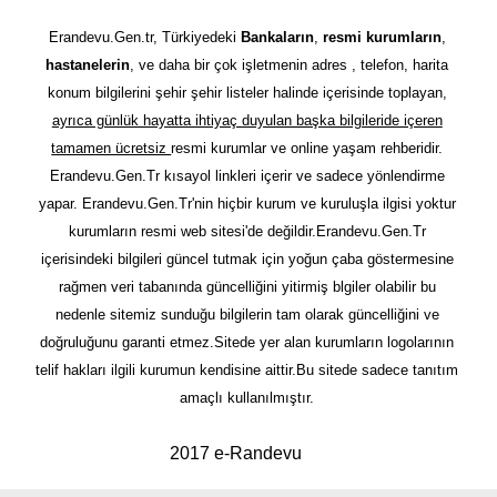
Erandevu.Gen.tr, Türkiyedeki
Bankaların
,
resmi kurumların
,
hastanelerin
, ve daha bir çok işletmenin adres , telefon, harita
konum bilgilerini şehir şehir listeler halinde içerisinde toplayan,
ayrıca günlük hayatta ihtiyaç duyulan başka bilgileride içeren
tamamen ücretsiz
resmi kurumlar ve online yaşam rehberidir.
Erandevu.Gen.Tr kısayol linkleri içerir ve sadece yönlendirme
yapar. Erandevu.Gen.Tr'nin hiçbir kurum ve kuruluşla ilgisi yoktur
kurumların resmi web sitesi'de değildir.Erandevu.Gen.Tr
içerisindeki bilgileri güncel tutmak için yoğun çaba göstermesine
rağmen veri tabanında güncelliğini yitirmiş blgiler olabilir bu
nedenle sitemiz sunduğu bilgilerin tam olarak güncelliğini ve
doğruluğunu garanti etmez.Sitede yer alan kurumların logolarının
telif hakları ilgili kurumun kendisine aittir.Bu sitede sadece tanıtım
amaçlı kullanılmıştır.
2017 e-Randevu