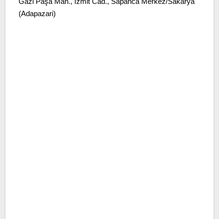
Gazi Paşa Mah., İzmit Cad., Sapanca Merkez/Sakarya
(Adapazari)