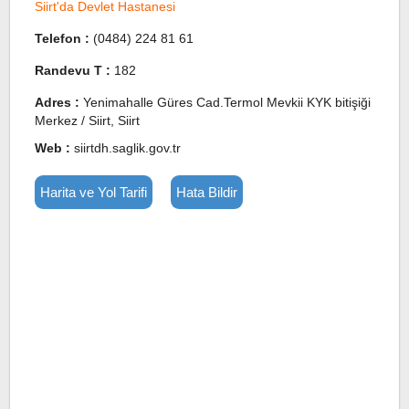
Siirt'da Devlet Hastanesi
Telefon :
(0484) 224 81 61
Randevu T :
182
Adres :
Yenimahalle Güres Cad.Termol Mevkii KYK bitişiği
Merkez / Siirt, Siirt
Web :
siirtdh.saglik.gov.tr
Harita ve Yol Tarifi
Hata Bildir