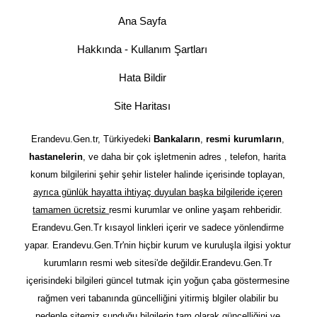
Ana Sayfa
Hakkında - Kullanım Şartları
Hata Bildir
Site Haritası
Erandevu.Gen.tr, Türkiyedeki
Bankaların
,
resmi kurumların
,
hastanelerin
, ve daha bir çok işletmenin adres , telefon, harita
konum bilgilerini şehir şehir listeler halinde içerisinde toplayan,
ayrıca günlük hayatta ihtiyaç duyulan başka bilgileride içeren
tamamen ücretsiz
resmi kurumlar ve online yaşam rehberidir.
Erandevu.Gen.Tr kısayol linkleri içerir ve sadece yönlendirme
yapar. Erandevu.Gen.Tr'nin hiçbir kurum ve kuruluşla ilgisi yoktur
kurumların resmi web sitesi'de değildir.Erandevu.Gen.Tr
içerisindeki bilgileri güncel tutmak için yoğun çaba göstermesine
rağmen veri tabanında güncelliğini yitirmiş blgiler olabilir bu
nedenle sitemiz sunduğu bilgilerin tam olarak güncelliğini ve