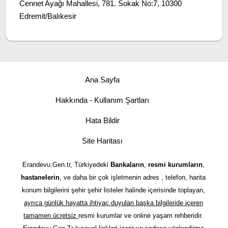
Cennet Ayağı Mahallesi, 781. Sokak No:7, 10300
Edremit/Balıkesir
Ana Sayfa
Hakkında - Kullanım Şartları
Hata Bildir
Site Haritası
Erandevu.Gen.tr, Türkiyedeki
Bankaların
,
resmi kurumların
,
hastanelerin
, ve daha bir çok işletmenin adres , telefon, harita
konum bilgilerini şehir şehir listeler halinde içerisinde toplayan,
ayrıca günlük hayatta ihtiyaç duyulan başka bilgileride içeren
tamamen ücretsiz
resmi kurumlar ve online yaşam rehberidir.