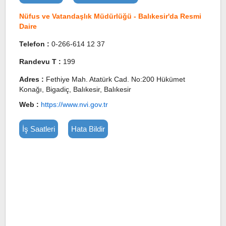
Nüfus ve Vatandaşlık Müdürlüğü - Balıkesir'da Resmi
Daire
Telefon :
0-266-614 12 37
Randevu T :
199
Adres :
Fethiye Mah. Atatürk Cad. No:200 Hükümet
Konağı, Bigadiç, Balıkesir, Balıkesir
Web :
https://www.nvi.gov.tr
İş Saatleri
Hata Bildir