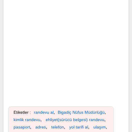
,
,
Etiketler :
randevu al
Bigadiç Nüfus Müdürlüğü
,
,
kimlik randevu
ehliyet(sürücü belgesi) randevu
,
,
,
,
,
pasaport
adres
telefon
yol tarifi al
ulaşım