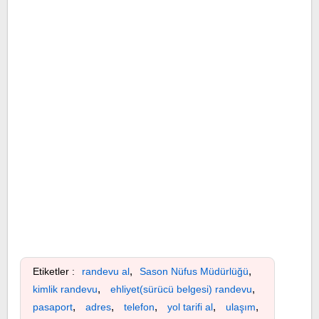
,
,
Etiketler :
randevu al
Sason Nüfus Müdürlüğü
,
,
kimlik randevu
ehliyet(sürücü belgesi) randevu
,
,
,
,
,
pasaport
adres
telefon
yol tarifi al
ulaşım