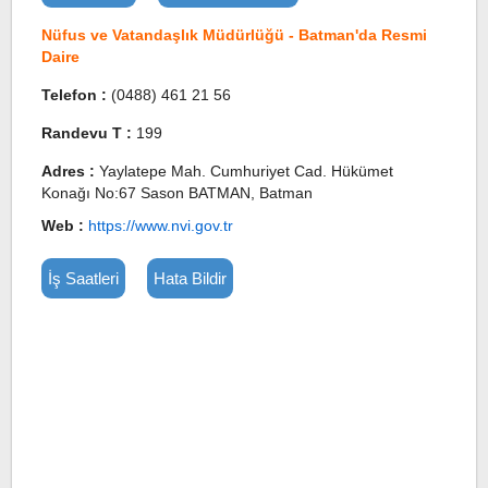
Nüfus ve Vatandaşlık Müdürlüğü - Batman'da Resmi
Daire
Telefon :
(0488) 461 21 56
Randevu T :
199
Adres :
Yaylatepe Mah. Cumhuriyet Cad. Hükümet
Konağı No:67 Sason BATMAN, Batman
Web :
https://www.nvi.gov.tr
İş Saatleri
Hata Bildir