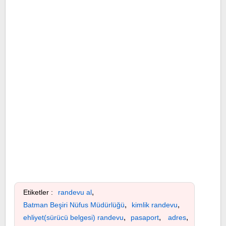
,
Etiketler :
randevu al
,
,
Batman Beşiri Nüfus Müdürlüğü
kimlik randevu
,
,
,
ehliyet(sürücü belgesi) randevu
pasaport
adres