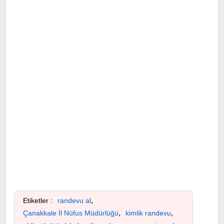
,
Etiketler :
randevu al
,
,
Çanakkale İl Nüfus Müdürlüğü
kimlik randevu