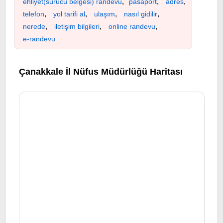
,
,
,
ehliyet(sürücü belgesi) randevu
pasaport
adres
,
,
,
,
telefon
yol tarifi al
ulaşım
nasıl gidilir
,
,
,
nerede
iletişim bilgileri
online randevu
e-randevu
Çanakkale İl Nüfus Müdürlüğü Haritası