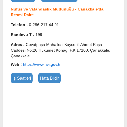
Nüfus ve Vatandaşlık Müdürlüğü - Çanakkale'da
Resmi Daire
Telefon :
0-286-217 44 91
Randevu T :
199
Adres :
Cevatpaşa Mahallesi Kayserili Ahmet Paşa
Caddesi No:26 Hükümet Konağı P.K:17100, Çanakkale,
Çanakkale
Web :
https://www.nvi.gov.tr
İş Saatleri
Hata Bildir