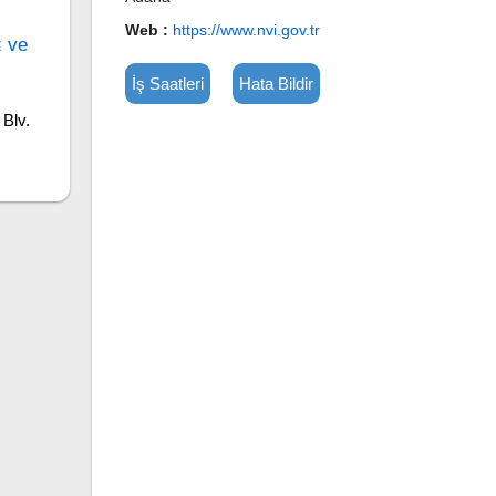
Web :
https://www.nvi.gov.tr
z ve
İş Saatleri
Hata Bildir
Blv.