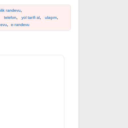
,
mlik randevu
,
,
,
,
telefon
yol tarifi al
ulaşım
,
devu
e-randevu