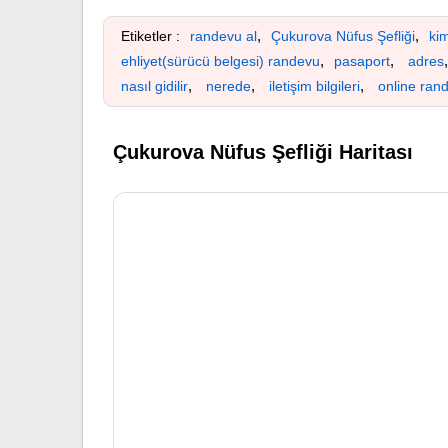
,
,
Etiketler :
randevu al
Çukurova Nüfus Şefliği
ki
,
,
ehliyet(sürücü belgesi) randevu
pasaport
adres
,
,
,
nasıl gidilir
nerede
iletişim bilgileri
online ran
Çukurova Nüfus Şefliği Haritası