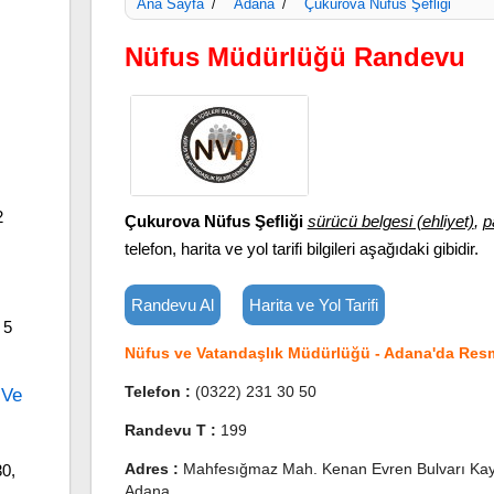
Ana Sayfa
Adana
Çukurova Nüfus Şefliği
/
/
Nüfus Müdürlüğü Randevu
2
Çukurova Nüfus Şefliği
sürücü belgesi (ehliyet)
,
p
telefon, harita ve yol tarifi bilgileri aşağıdaki gibidir.
Randevu Al
Harita ve Yol Tarifi
 5
Nüfus ve Vatandaşlık Müdürlüğü - Adana'da Resm
Telefon :
(0322) 231 30 50
 Ve
Randevu T :
199
Adres :
Mahfesığmaz Mah. Kenan Evren Bulvarı Kay
30,
Adana