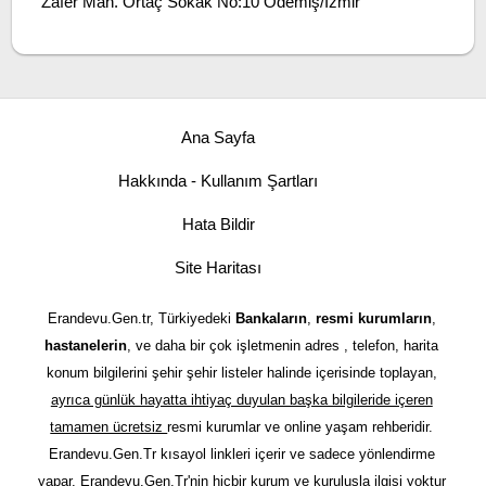
Zafer Mah. Ortaç Sokak No:10 Ödemiş/İzmir
Ana Sayfa
Hakkında - Kullanım Şartları
Hata Bildir
Site Haritası
Erandevu.Gen.tr, Türkiyedeki
Bankaların
,
resmi kurumların
,
hastanelerin
, ve daha bir çok işletmenin adres , telefon, harita
konum bilgilerini şehir şehir listeler halinde içerisinde toplayan,
ayrıca günlük hayatta ihtiyaç duyulan başka bilgileride içeren
tamamen ücretsiz
resmi kurumlar ve online yaşam rehberidir.
Erandevu.Gen.Tr kısayol linkleri içerir ve sadece yönlendirme
yapar. Erandevu.Gen.Tr'nin hiçbir kurum ve kuruluşla ilgisi yoktur