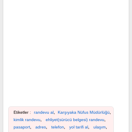
,
,
Etiketler :
randevu al
Karşıyaka Nüfus Müdürlüğü
,
,
kimlik randevu
ehliyet(sürücü belgesi) randevu
,
,
,
,
,
pasaport
adres
telefon
yol tarifi al
ulaşım