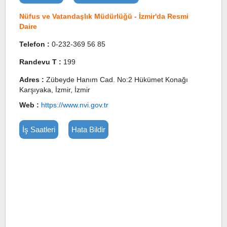
Nüfus ve Vatandaşlık Müdürlüğü - İzmir'da Resmi
Daire
Telefon :
0-232-369 56 85
Randevu T :
199
Adres :
Zübeyde Hanım Cad. No:2 Hükümet Konağı
Karşıyaka, İzmir, İzmir
Web :
https://www.nvi.gov.tr
İş Saatleri
Hata Bildir