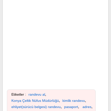
,
Etiketler :
randevu al
,
,
Konya Çeltik Nüfus Müdürlüğü
kimlik randevu
,
,
,
ehliyet(sürücü belgesi) randevu
pasaport
adres