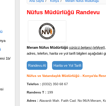
Ana Sayfa
Konya
Meram Nüfus Müdürlüğü
/
/
Nüfus Müdürlüğü Randevu
ğü
onya
Meram Nüfus Müdürlüğü
sürücü belgesi (ehliyet)
ü
adres, telefon, harita ve yol tarifi bilgileri aşağıdaki gi
si 1b/
Randevu Al
Harita ve Yol Tarifi
Nüfus ve Vatandaşlık Müdürlüğü - Konya'da Resm
Telefon :
(0332) 350 68 67
si
Randevu T :
199
Adres :
Alavardı Mah. Fatih Cad. No:96/A Meram, K