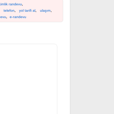
,
kimlik randevu
,
,
,
,
telefon
yol tarifi al
ulaşım
,
devu
e-randevu