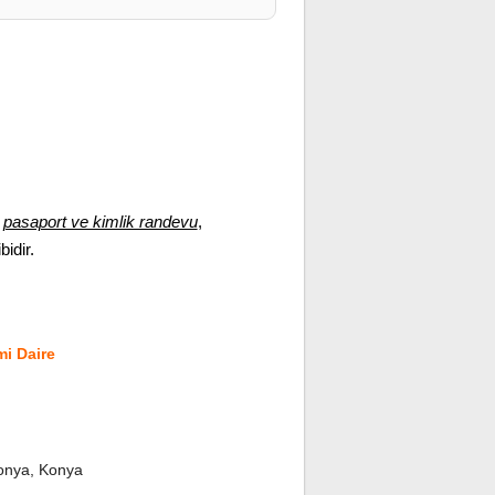
,
pasaport ve kimlik randevu
,
bidir.
i Daire
onya, Konya