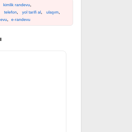
,
,
kimlik randevu
,
,
,
,
telefon
yol tarifi al
ulaşım
,
devu
e-randevu
ı