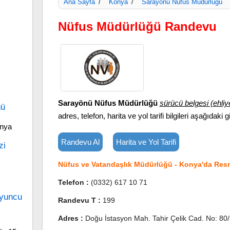
Ana Sayfa
Konya
Sarayönü Nüfus Müdürlüğü
/
/
Nüfus Müdürlüğü Randevu
Sarayönü Nüfus Müdürlüğü
sürücü belgesi (ehliy
ğü
adres, telefon, harita ve yol tarifi bilgileri aşağıdaki gi
onya
Randevu Al
Harita ve Yol Tarifi
zi
Nüfus ve Vatandaşlık Müdürlüğü - Konya'da Resm
Telefon :
(0332) 617 10 71
oyuncu
Randevu T :
199
Adres :
Doğu İstasyon Mah. Tahir Çelik Cad. No: 80