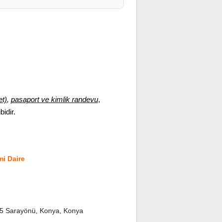
et)
,
pasaport ve kimlik randevu
,
bidir.
i Daire
/5 Sarayönü, Konya, Konya