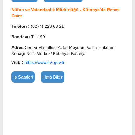
Nüfus ve Vatandaşlık Müdürlüğü - Kütahya'da Resmi
Daire
Telefon :
(0274) 223 63 21
Randevu T :
199
Adres :
Servi Mahallesi Zafer Meydanı Valilik Hükümet
Konağı No:1 Merkez/ Kütahya, Kütahya
Web :
https://www.nvi.gov.tr
İş Saatleri
Hata Bildir