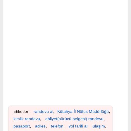
,
,
Etiketler :
randevu al
Kütahya İl Nüfus Müdürlüğü
,
,
kimlik randevu
ehliyet(sürücü belgesi) randevu
,
,
,
,
,
pasaport
adres
telefon
yol tarifi al
ulaşım