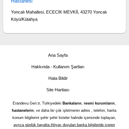
Hastanesi
Yoncalı Mahallesi, ECECİK MEVKİİ, 43270 Yoncalı
Köyü/Kütahya
Ana Sayfa
Hakkında - Kullanım Şartları
Hata Bildir
Site Haritası
Erandevu.Gen.tr, Türkiyedeki
Bankaların
,
resmi kurumların
,
hastanelerin
, ve daha bir çok işletmenin adres , telefon, harita
konum bilgilerini şehir şehir listeler halinde içerisinde toplayan,
ayrıca günlük hayatta ihtiyaç duyulan başka bilgileride içeren