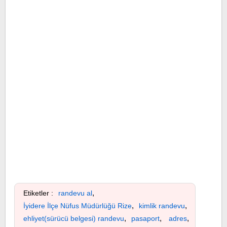
,
Etiketler :
randevu al
,
,
İyidere İlçe Nüfus Müdürlüğü Rize
kimlik randevu
,
,
,
ehliyet(sürücü belgesi) randevu
pasaport
adres