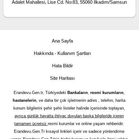
Adalet Mahallesi, Lise Cd. No:83, 55060 İlkadım/Samsun
Ana Sayfa
Hakkında - Kullanım Şartları
Hata Bildir
Site Haritası
Erandevu.Gen.tr, Türkiyedeki
Bankaların
,
resmi kurumların
,
hastanelerin
, ve daha bir çok işletmenin adres , telefon, harita
konum bilgilerini şehir şehir listeler halinde içerisinde toplayan,
ayrıca günlük hayatta ihtiyaç duyulan başka bilgileride içeren
tamamen ücretsiz
resmi kurumlar ve online yaşam rehberidir.
Erandevu.Gen.Tr kısayol linkleri içerir ve sadece yönlendirme