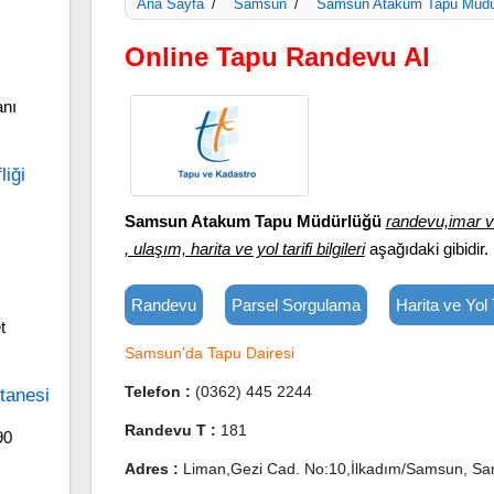
Ana Sayfa
Samsun
Samsun Atakum Tapu Müdü
/
/
Online Tapu Randevu Al
nı
liği
Samsun Atakum Tapu Müdürlüğü
randevu,imar v
, ulaşım, harita ve yol tarifi bilgileri
aşağıdaki gibidir.
Randevu
Parsel Sorgulama
Harita ve Yol T
t
Samsun'da Tapu Dairesi
Telefon :
(0362) 445 2244
tanesi
Randevu T :
181
90
Adres :
Liman,Gezi Cad. No:10,İlkadım/Samsun, S