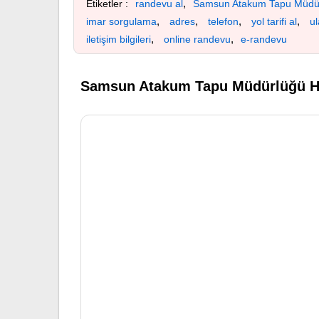
,
Etiketler :
randevu al
Samsun Atakum Tapu Müdü
,
,
,
,
imar sorgulama
adres
telefon
yol tarifi al
u
,
,
iletişim bilgileri
online randevu
e-randevu
Samsun Atakum Tapu Müdürlüğü Ha