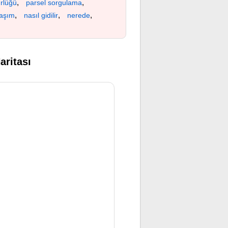
,
,
rlüğü
parsel sorgulama
,
,
,
laşım
nasıl gidilir
nerede
ritası