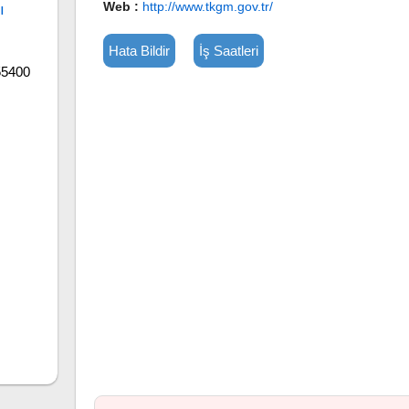
Web :
http://www.tkgm.gov.tr/
ı
Hata Bildir
İş Saatleri
55400