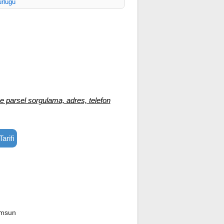
rlüğü
e parsel sorgulama, adres, telefon
arifi
amsun