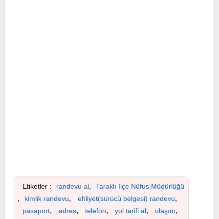
,
Etiketler :
randevu al
Taraklı İlçe Nüfus Müdürlüğü
,
,
,
kimlik randevu
ehliyet(sürücü belgesi) randevu
,
,
,
,
,
pasaport
adres
telefon
yol tarifi al
ulaşım