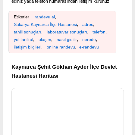
ediniz yada
telefon
numarasından iletişim kurunuz.
,
Etiketler :
randevu al
,
,
Sakarya Kaynarca İlçe Hastanesi
adres
,
,
,
tahlil sonuçları
laboratuvar sonuçları
telefon
,
,
,
,
yol tarifi al
ulaşım
nasıl gidilir
nerede
,
,
iletişim bilgileri
online randevu
e-randevu
Kaynarca Şehit Gökhan Ayder İlçe Devlet
Hastanesi Haritası