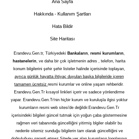
Ana Sayfa
Hakkında - Kullanım Şartları
Hata Bildir
Site Haritası
Erandevu.Gen.tr, Türkiyedeki
Bankaların
,
resmi kurumların
,
hastanelerin
, ve daha bir çok işletmenin adres , telefon, harita
konum bilgilerini şehir şehir listeler halinde içerisinde toplayan,
ayrıca günlük hayatta ihtiyaç duyulan başka bilgileride içeren
tamamen ücretsiz
resmi kurumlar ve online yaşam rehberidir.
Erandevu.Gen.Tr kısayol linkleri içerir ve sadece yönlendirme
yapar. Erandevu.Gen.Tr'nin hiçbir kurum ve kuruluşla ilgisi yoktur
kurumların resmi web sitesi'de değildir.Erandevu.Gen.Tr
içerisindeki bilgileri güncel tutmak için yoğun çaba göstermesine
rağmen veri tabanında güncelliğini yitirmiş blgiler olabilir bu
nedenle sitemiz sunduğu bilgilerin tam olarak güncelliğini ve
doğruluğunu garanti etmez.Sitede yer alan kurumların logolarının