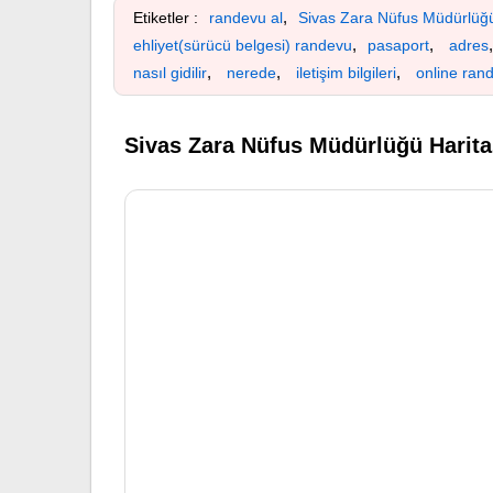
,
Etiketler :
randevu al
Sivas Zara Nüfus Müdürlüğ
,
,
ehliyet(sürücü belgesi) randevu
pasaport
adres
,
,
,
nasıl gidilir
nerede
iletişim bilgileri
online ran
Sivas Zara Nüfus Müdürlüğü Harita