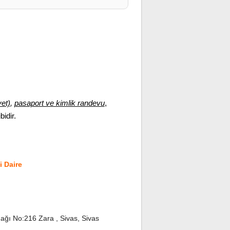
yet)
,
pasaport ve kimlik randevu
,
bidir.
 Daire
ğı No:216 Zara , Sivas, Sivas