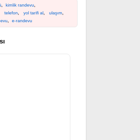
,
,
ü
kimlik randevu
,
,
,
,
telefon
yol tarifi al
ulaşım
,
devu
e-randevu
sı