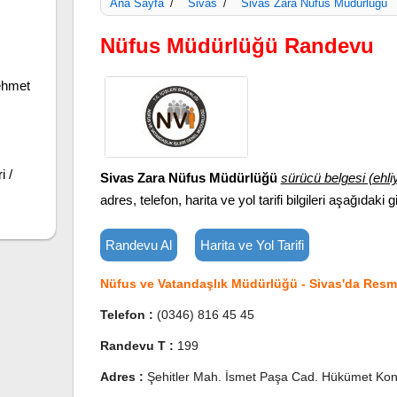
Ana Sayfa
Sivas
Sivas Zara Nüfus Müdürlüğü
/
/
Nüfus Müdürlüğü Randevu
ehmet
i /
Sivas Zara Nüfus Müdürlüğü
sürücü belgesi (ehli
adres, telefon, harita ve yol tarifi bilgileri aşağıdaki gi
Randevu Al
Harita ve Yol Tarifi
Nüfus ve Vatandaşlık Müdürlüğü - Sivas'da Resmi
Telefon :
(0346) 816 45 45
Randevu T :
199
Adres :
Şehitler Mah. İsmet Paşa Cad. Hükümet Kona