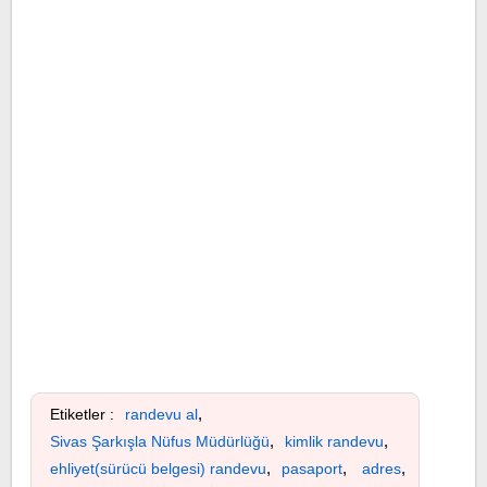
,
Etiketler :
randevu al
,
,
Sivas Şarkışla Nüfus Müdürlüğü
kimlik randevu
,
,
,
ehliyet(sürücü belgesi) randevu
pasaport
adres