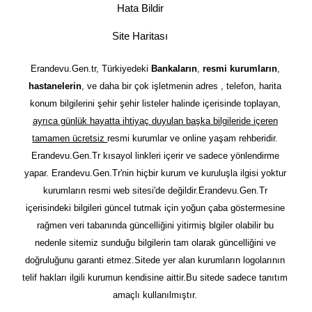
Hata Bildir
Site Haritası
Erandevu.Gen.tr, Türkiyedeki
Bankaların
,
resmi kurumların
,
hastanelerin
, ve daha bir çok işletmenin adres , telefon, harita
konum bilgilerini şehir şehir listeler halinde içerisinde toplayan,
ayrıca günlük hayatta ihtiyaç duyulan başka bilgileride içeren
tamamen ücretsiz
resmi kurumlar ve online yaşam rehberidir.
Erandevu.Gen.Tr kısayol linkleri içerir ve sadece yönlendirme
yapar. Erandevu.Gen.Tr'nin hiçbir kurum ve kuruluşla ilgisi yoktur
kurumların resmi web sitesi'de değildir.Erandevu.Gen.Tr
içerisindeki bilgileri güncel tutmak için yoğun çaba göstermesine
rağmen veri tabanında güncelliğini yitirmiş blgiler olabilir bu
nedenle sitemiz sunduğu bilgilerin tam olarak güncelliğini ve
doğruluğunu garanti etmez.Sitede yer alan kurumların logolarının
telif hakları ilgili kurumun kendisine aittir.Bu sitede sadece tanıtım
amaçlı kullanılmıştır.